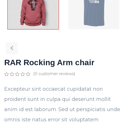
RAR Rocking Arm chair
(
0
customer reviews)
0
5
0
out
Excepteur sint occaecat cupidatat non
of
based
proident sunt in culpa qui deserunt mollit
on
customer
anim id est laborum. Sed ut perspiciatis unde
ratings
omnis iste natus error sit voluptatem