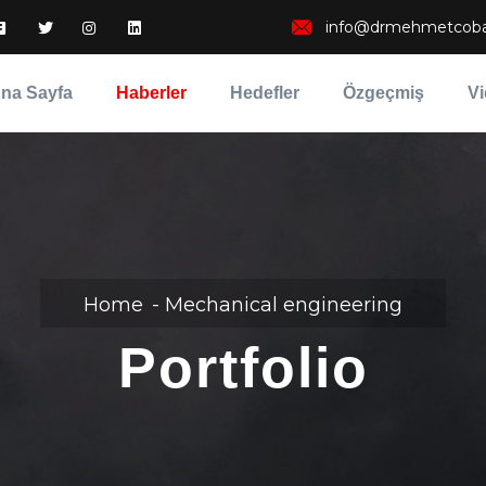
info@drmehmetcob
na Sayfa
Haberler
Hedefler
Özgeçmiş
Vi
Home
Mechanical engineering
Portfolio