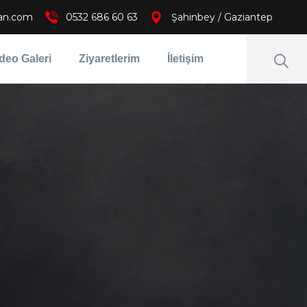
an.com
0532 686 60 63
Şahinbey / Gaziantep
deo Galeri
Ziyaretlerim
İletişim