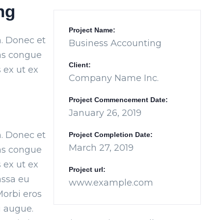
ng
Project Name:
m. Donec et
Business Accounting
ras congue
Client:
 ex ut ex
Company Name Inc.
Project Commencement Date:
January 26, 2019
m. Donec et
Project Completion Date:
March 27, 2019
ras congue
 ex ut ex
Project url:
assa eu
www.example.com
Morbi eros
u augue.