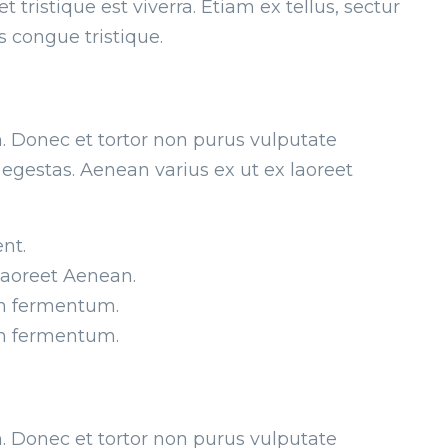
tristique est viverra. Etiam ex tellus, sectur
s congue tristique.
um. Donec et tortor non purus vulputate
 egestas. Aenean varius ex ut ex laoreet
nt.
laoreet Aenean.
an fermentum.
an fermentum.
um. Donec et tortor non purus vulputate